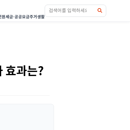
민원
세금·공공요금
주거생활
하 효과는?