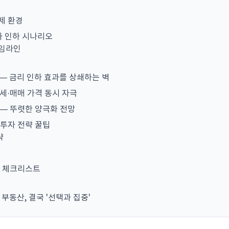
경제 환경
과 인하 시나리오
타임라인
화 — 금리 인하 효과를 상쇄하는 벽
전세·매매 가격 동시 자극
방 — 뚜렷한 양극화 전망
산 투자 전략 꿀팁
략
전 체크리스트
 부동산, 결국 '선택과 집중'