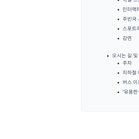
특별 
인터랙
주빈국
스포트
강연
오시는 길 및
주차
지하철
버스 
'유용한