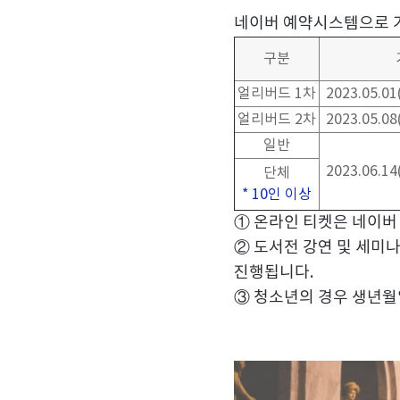
네이버 예약시스템으로 
구분
얼리버드
1
차
2023.05.01
얼리버드
2
차
2023.05.08
일반
2023.06.14
단체
* 10
인 이상
①
온라인 티켓은 네이버
②
도서전 강연 및 세미
진행됩니다
.
③
청소년의 경우 생년월