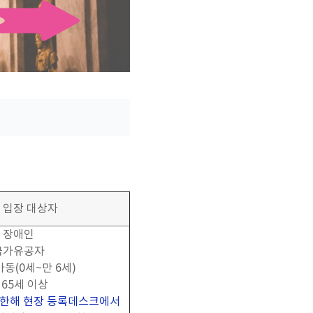
 입장 대상자
장애인
국가유공자
아동
(0
세
~
만
6
세
)
만
65
세 이상
 한해 현장 등록데스크에서