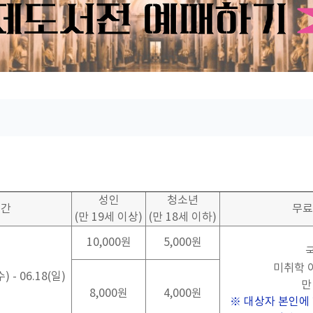
성인
청소년
기간
무료
(
만
19
세 이상
)
(
만
18
세 이하
)
10,000
원
5,000
원
미취학 
수
) - 06.18(
일
)
8,000
원
4,000
원
※
대상자 본인에