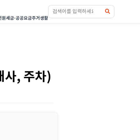
민원
세금·공공요금
주거생활
사, 주차)