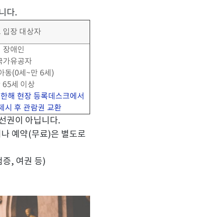
됩니다
.
 입장 대상자
장애인
국가유공자
아동
(0
세
~
만
6
세
)
만
65
세 이상
 한해 현장 등록데스크에서
제시 후 관람권 교환
우선권이 아닙니다
.
미나 예약
(
무료
)
은 별도로
험증
,
여권 등
)