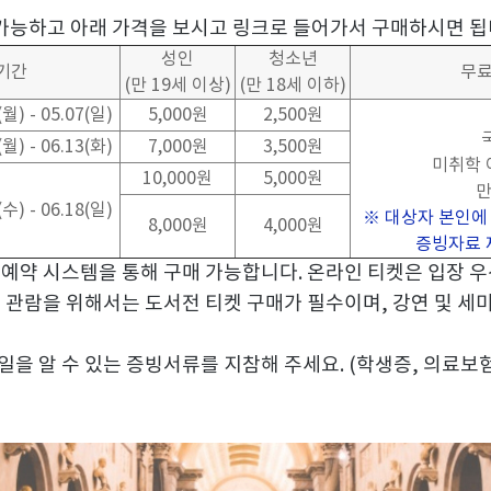
가능하고 아래 가격을 보시고 링크로 들어가서 구매하시면 
성인
청소년
기간
무료
(
만
19
세 이상
)
(
만
18
세 이하
)
(
월
) - 05.07(
일
)
5,000
원
2,500
원
(
월
) - 06.13(
화
)
7,000
원
3,500
원
미취학 
10,000
원
5,000
원
(
수
) - 06.18(
일
)
※
대상자 본인에
8,000
원
4,000
원
증빙자료 
 예약 시스템을 통해 구매 가능합니다
.
온라인 티켓은 입장 
나 관람을 위해서는 도서전 티켓 구매가 필수이며
,
강연 및 세
일을 알 수 있는 증빙서류를 지참해 주세요
. (
학생증
,
의료보