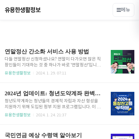
유용한생활정보
메뉴
연말정산 간소화 서비스 사용 방법
다들 연말정산 신청하셨나요? 연말이 다가오면 많은 직
장인들이 기대하는 것 중 하나가 바로 '연말정산'입니
다. 이 시기에는 '13월의 월급'이라고 불리는 세금 환급
유용한생활정보
2024. 1. 29. 07:11
을 기대하게 되죠. 하지만 연말정산은 많은 초보 직장인
들에게는 복잡하고 어려운 과정일 수 있습니다. 걱정하
지 마세요, 이 글을 통해 연말정산의 전반적인 과정을
2024년 업데이트: 청년도약계좌 완벽 가이드
쉽고 간단하게 알려드리겠습니다. 연말정산은 왜하는
가? 연말정산은 한 해 동안 직장인이 납부한 소득세를
청년도약계좌는 청년들의 경제적 자립과 자산 형성을
정확하게 계산하는 과정입니다. 이를 통해 과납된 세금
지원하기 위해 도입된 정부 지원 프로그램입니다. 이 글
은 환급받고, 부족한 세금은 추가로 납부하게 됩니다.
에서는 청년도약계좌의 최신 정보와 2024년 변경 사항
유용한생활정보
2024. 1. 24. 21:37
연말정산은 공정한 세금 시스템을 유지하기 위한 필수
에 대해 자세히 알아보겠습니다. 목차 대상 및 자격 조
적인 절차로, 개인의 정확한 세금 부담을 계산하는 데
건 청년도약계좌의 가입 대상은 만 19세부터 만 34세
중요한 역할을 합니다. 연말정산은 언제하는가? 대한민
사이의 청년들로, 개인소득 및 가구소득 요건을 충족해
국민연금 예상 수령액 알아보기
국에서는 매년 1월부터 2월 ..
야 합니다. 육아휴직자도 가입이 허용되며, 소득이 없는