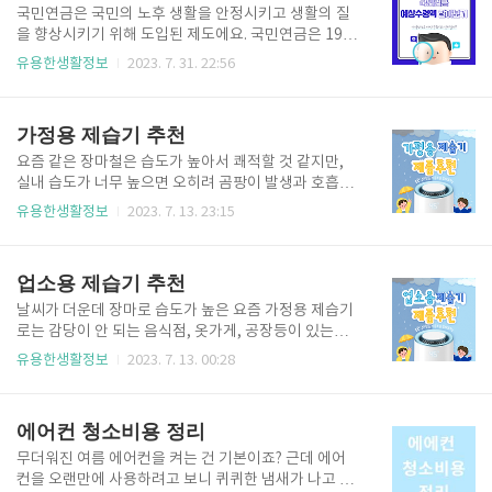
경우에도 신청이 가능합니다. ※ 병역이행기간(최대6
국민연금은 국민의 노후 생활을 안정시키고 생활의 질
년)은 연령 계산시 빼고 계산 [개인소득] 직전 과세기간
을 향상시키기 위해 도입된 제도에요. 국민연금은 198
의 총급여액이 7,500만원 이하이며, 종합소득과세표준
8년에 도입되었으며, 현재 2,000만 명 이상의 국민이
유용한생활정보
2023. 7. 31. 22:56
에 합산되는 종합소득금액이 6,300만원 이하인 경우
가입되어 있어요. 국민연금은 납입한 보험료에 따라 연
(단, 육아휴직급여, 육아휴직수당 외에 비과세 소득만
금을 지급합니다. 연금 수령액은 가입 기간, 연령, 소득
있는 경우는 제외) ※ 직전 과세기간의 소득이 확정되
수준 등에 따라 다르게 지급되는데요. 나의 국민연금 예
가정용 제습기 추천
지 않은 기간에 소득..
상 수령액이 얼마인지 궁굼하시지 않나요? 어떻게 확인
하는지 자세히 소개해 드릴게요. 국민연금 예상 수령액
요즘 같은 장마철은 습도가 높아서 쾌적할 것 같지만,
알아보기 인증없이 간단하게 예상연금 알아보기 인증
실내 습도가 너무 높으면 오히려 곰팡이 발생과 호흡기
없이 간단하게 조회하는 방법이 두가지에요. 아래의 링
질환을 유발할 수 있습니다. 따라서 장마철에는 가정용
유용한생활정보
2023. 7. 13. 23:15
크를 클릭하면 바로 조회하실수 있어요 예상연금 모의
제습기를 사용해 실내 습도를 적절하게 유지하는 것이
계산 예상연금 간단계산 인증없이 간단하게 조회하는
중요합니다. 가정용 제습기 제품들은 추천 및 비교해 드
방법 예상연금 모의계산 위 그림과 같이 국민연금 홈페
리 확인하시고 자신의 환경과 맞는 제습기 제품을 선택
업소용 제습기 추천
이지에서 내연금 알아보기를 클릭..
하세요. 가정용 제습기 제품 추천 LG 전자 오브제컬렉
션 DQ203PECA LG 전자 휘센 DQ132PWXC LG전자
날씨가 더운데 장마로 습도가 높은 요즘 가정용 제습기
오브제컬렉션 DQ163PECA LG전자 휘센 DQ202PSU
로는 감당이 안 되는 음식점, 옷가게, 공장등이 있는데
A 위닉스 뽀송 DXTE120-MPK 가정용 제습기 제품 비
요 그래서 오늘은 업소용 제습기 제품들 중 가장 인기
유용한생활정보
2023. 7. 13. 00:28
교 구분 LG)DQ203PECA 가정용 제습기 LG) DQ132
있는 모델 업소용 제습기 제품 5가지를 소개해드릴 테
PWXC 가정용 제습기 LG)DQ163PECA 가정용 제습
니 확인하시고 필요한 업소용 제습기 구매하세요. 업소
기 LG) DQ202PSUA 가정용 제..
용 제습기 추천 제품 5개 업소용 제습기 제품 올려드리
에어컨 청소비용 정리
니 비교글 보시고 구매하세요. 나우이엘 NED-062P 이
파람 EPD-AM39S 나우이엘 NED-052P 한빛시스템
무더워진 여름 에어컨을 켜는 건 기본이죠? 근데 에어
HV-H150DH 한빛시스템 HV-H120DH 업소용 제습기
컨을 오랜만에 사용하려고 보니 퀴퀴한 냄새가 나고 별