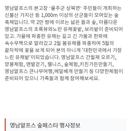
영남알프스의 본고장
‘
울주군 상북면
’
주민들이 개최하는
신불산 가지산 등
1,000m
이상의 산군들이 모여있는 숲
축제입니다
.
약 2만 평에 이르는 넓은 들과 숲
,
아름다운
영남알프스의 초록뷰와노란 유채꽃밭
,
보리밭이 준비되어
있고
.
가을에 파종한 유채는 길고 긴 가뭄과 한파에
속수무책으로 말라갔고
2
월 봄유채를 파종하여
5
월의
끝자락에 꽃을 보게 되어 본의 아니게
'
대한민국에서 가장
느린 유채밭
'
이되었습니다
.
영남알프스 간월재 오르기
,
양봉체험
, 맨발걷기, 웰니스
, 숲체험,키친가든만들기,
영남알프스 큰나무여행,메밀베개 만들기 등 다양한체험이
준비되어 있으니 가족들과 함께 참여해보세요.
영남알프스 숲페스타 행사정보