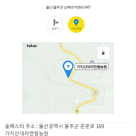
숲페스타 주소 : 울산광역시 울주군 운문로
169
가지산대자연꿩농원