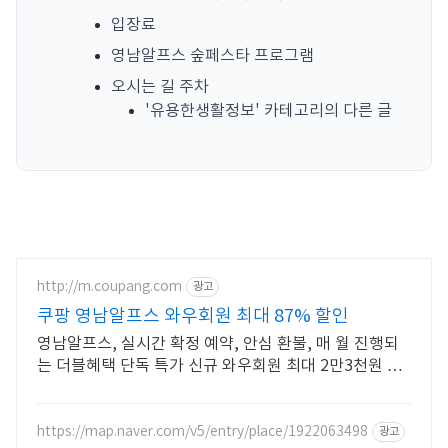
입장료
영남알프스 숲페스타 프로그램
오시는 길 주차
'유용한생활정보' 카테고리의 다른 글
http://m.coupang.com
광고
쿠팡 영남알프스 와우회원 최대 87% 할인
영남알프스, 실시간 확정 예약, 안심 환불, 매 월 진행되
는 더블혜택 단독 특가 신규 와우회원 최대 2만3천원 쿠
폰팩+5% 추가적립 혜택! 여행도 이제 쿠팡에서!
https://map.naver.com/v5/entry/place/1922063498
광고