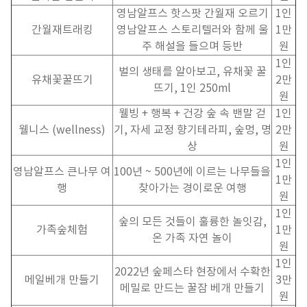
영남알프스 핫스팟 간월재 오르기
1
인
간월재트래킹
영남알프스 스토리텔러와 함께 울
1
만
주 해설을 들으며 등반
원
1
인
벌의 생태를 알아보고
,
유채꽃 꿀
유채꽃꿀뜨기
2
만
뜨기
, 1
인
250ml
원
웰빙
+
행복
+
건강 숲 속 밴말 걷
1
인
웰니스
(wellness)
기
,
자세 교정 향기테라피
,
숲멍
,
명
2
만
상
원
1
인
영남알프스 큰나무 여
100
년
~ 500
년에 이르는 나무들을
1
만
행
찾아가는 경이로운 여행
원
1
인
숲의 모든 것들이 훌륭한 놀잇감
,
가족숲체험
1
만
온 가족 자연 놀이
원
1
인
2022
년 숲페스타 현장에서 수확한
메일베개 만들기
3
만
메밀로 만드는 꿀잠 베개 만들기
원