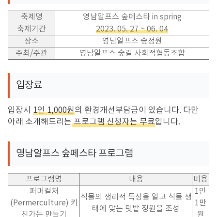
축제명
영남알프스 숲페스타
in spring
축제기간
2023. 05. 27 ~ 06. 04
장소
영남알프스 숲정원
주최
/
주관
영남알프스 숲길 사회적협동조합
입장료
입장시
1
인
1,000
원
의 환경개선부담금이 있습니다
.
다만
아래 소개해드리는
프로그램 신청자는 무료
입니다
.
영남알프스 숲페스타 프로그램
프로그램명
내용
비용
퍼머컬처
1
인
식물의 생리적 특성을 알고 식물 생
(Permerculture)
키
1
만
태에 맞는 텃밭 정원을 조성
친가든 만들기
원