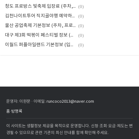
청도 프로방스 빛축제 입장료 (주차, 프로그램)
(0)
김천나이트투어 직지골야행 예약하기 (프로그램, 주차장, 기간)
(0)
울산 공업축제 기본정보 (주차, 프로그램)
(0)
대구 제3회 떡볶이 페스티벌 정보 (기간, 주차, 입장료)
(0)
이월드 퍼플아일랜드 기본정보 (입장료, 주차, 운영시간)
(0)
운영자: 이원문 · 이메일:
runcoco2013@naver.com
홈
·
방명록
이 사이트는 생활정보 제공을 목적으로 운영합니다. 신청·조회·요금·제도는 변
경될 수 있으므로 관련 기관의 최신 안내를 함께 확인해 주세요.