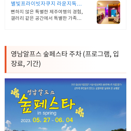
별빛프라이빗자쿠지 라운지독채
사진보다 더좋아요. 찐 리뷰
뻔하지 않은 특별한 제주여행의 경험,
갤러리 같은 공간에서 특별한 가족과
의 휴식 하늘보며 노천 자쿠지스파, 프
리미엄 인테리어, 노래방, 대형스크린,
넓은잔디정원
영남알프스 숲페스타 주차
(
프로그램
,
입
장료
,
기간
)