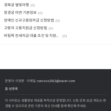
경복궁 별빛야행
(0)
창경궁 야연 기본정보
(0)
장애인 신규고용장려금 신청방법
(0)
고령자 고용지원금 신청방법
(0)
버팀목 전세자금 대출 조건 및 지원대상
(0)
운영자: 이원문 · 이메일:
runcoco2013@naver.com
홈
·
방명록
이 사이트는 생활정보 제공을 목적으로 운영합니다. 신청·조회·요금·제도는 변
경될 수 있으므로 관련 기관의 최신 안내를 함께 확인해 주세요.