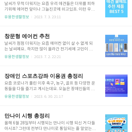
코리아 루메나 FAN PRO 3X 그린전산 LCB-EET01 단
날씨가 무척 더워지는 요즘 우리 애견들은 더위를 피하
순생활 쿨링 핸디팬 손 선풍기 추천 제품 비교 구분 단
기위해 에어컨 앞이나 그늘진곳에 쉬고있죠. 이런 우리
순생활 손선풍기 그린전산 손선풍기 오난코리아 루메
애견들을 위해 애견 쿨매트 하나 장만하시는게 어떨까
유용한생활정보
2023. 7. 3. 23:11
나 손 선풍기 프롬비 손 선풍기 오난코리아 루메나 손
요? 제가 괜찮은 애견 쿨매트 추천 해드리니 비교해보
선풍기 유무선 무선 무선 무선 무선 무선 모터방식 BLD
시고 구매해보세요. 애견 쿨매트 추천 딩동펫 반려동물
C모터 BLDC모터 BLDC모터 BLDC모터 BLDC..
썬베드 쿨방석 사라사라 여름 온가족 쿼카 양면 쿨매트
창문형 에어컨 추천
세트기 리브맘 양면 쿨매트 단품 멍멍애용 반려동물 쿨
매트 바자르 모모찡 여름 양면 쿨 매트 단품 애견 쿨매
날씨가 점점 더워지는 요즘 에어컨 없이 살 수 없게 되
트 비교 구분 딩동펫 애견 쿨매트 사라사라 애견 쿨매트
는 날씨예요.. 하지만 많이 올라간 전기세에 고민이 되
리브맘 애견 쿨매트 멍멍애용 애견 쿨매트 바자르 애견
시죠?? 그런 사람들에게 요즘 인기 있는 제품인 창문형
유용한생활정보
2023. 7. 2. 22:21
쿨매트 소재 - 폴리에스터 100% 폴리에스터 100% 폴
에어컨 아시나요? 제가 창문형 에어컨 제품 추천 5가지
리에스터 100% 폴리에스터 100% 사이즈 S : 40 x 60
를 하려고 해요. 꼼꼼이 비교해 보시고 맘에 드는 창문
L : 60 X 80 45 X 70 60 x 90 S : 4..
형 에어컨 제품을 선택하시면 될 것 같아요. 창문형 에
장애인 스포츠강좌 이용권 총정리
어컨 추천 제품 제가 추천드리는 창문형 에어컨 제품은
무료설치에 에너지 1등급에 2023년형 기준에 창문형
요즘 코로나가 풀린 이후 축구, 농구, 골프 등 다양한 운
에어컨 추천해드려요. LG전자 오브제컬렉션 엣지 삼성
동들을 다들 즐기고 계시는데요. 오늘은 장애인들의 건
전자 무풍에어컨 윈도우핏 파세코 미니 프리미엄 귀뚜
전한 여가활동을 통해 삶의 질을 향상하고 스포츠복지
유용한생활정보
2023. 6. 30. 21:17
라미 KAA-15W 위닉스 EWNE067-MWK 창문형 에어
사회 구현하기 위해 국민체육진흥공단에서 진행 중인
컨 추천 제품 비교 구분 LG 창문형 에어컨 삼성 창문형
장애인 스포츠강좌 이용권에 대해 총정리해 드릴게요.
에어컨 파세코 창문형 에어컨 귀뚜라미 창문형 에어컨
목차 장애인 스포츠강좌 이용권 구매하기 개인 이용권
만나이 시행 총정리
위닉스 창문..
신청 | 개인회원 | 장애인스포츠강좌이용권 dvoucher.
kspo.or.kr 위사이트로 들어가셔서 해당 지역을 선택하
올해 6월 28일부터 시행되는 만나이 시행 되신 거 다들
시면 장애인 스포츠강좌 이용권을 신청할 수 있는 강좌
아시죠? 그런데 전부다 만나이로 통일되는 줄 알았는데