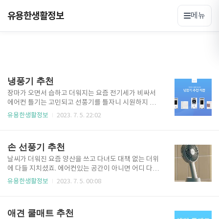
유용한생활정보
메뉴
냉풍기 추천
장마가 오면서 습하고 더워지는 요즘 전기세가 비싸서
에어컨 틀기는 고민되고 선풍기를 틀자니 시원하지 않
고 고민이시죠 이럴 때 냉풍기를 사용해 보시는 건 어떠
유용한생활정보
2023. 7. 5. 22:02
실까요? 가격도 저렴하고 성능도 나쁘지 않아 회사, 개
인방 등 다양한 곳에 사용가능합니다. 오늘은 냉풍기 추
천 제품 5가지를 알려드려요. 냉풍기 추천 제품 한빛시
손 선풍기 추천
스템 HV-5030R 딜팩토리 DF-COOL02 한경희생활과
학 HEF-8000 샤오미 MICROHOO MH01R 좋은제품
날씨가 더워진 요즘 양산을 쓰고 다녀도 대책 없는 더위
연구소 바람꽁꽁 QUQU 냉풍기 추천 제품 비교 구분 좋
에 다들 지치셨죠. 에어컨있는 공간이 아니면 어디 다니
은제품연구소 냉풍기 샤오미 냉풍기 한경희생활과학
기도 어려운 시기예요.. 그래도 작은 손 선풍기 하나라
유용한생활정보
2023. 7. 5. 00:08
냉풍기 딜팩토리 냉풍기 한빛시스템 냉풍기 물탱크용
도 있으면 조금이나마 더위가 가시는데요. 오늘은 손 선
량 0.38L 1.0L 1.0L 50L 50L 유무선 무선 무선 유선 유
풍기 추천 5가지 해드리고 비교해 드릴게요.. 확인해 보
선 유선 소비전력 7W 6W 65W 120w 120W..
시고 구매해 보세요.. 손 선풍기 추천 제품 오난코리아
애견 쿨매트 추천
루메나 FAN PRO 4 프롬비 사일런트 스톰 FA135 오난