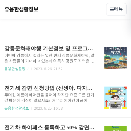
유용한생활정보
메뉴
강릉문화재야행 기본정보 및 프로그램 안내
이번에 강릉에서 열리는 열한 번째 강릉문화재야행, 많
은 사람들이 기대하고 있는데요 특히 강원도 지역은 어
느 지역을 가도 하늘에 별이 잘 보이고 아름답기까지 하
유용한생활정보
2023. 6. 26. 21:52
죠? 가족들과 올여름에강원도 놀러 가다가 강릉문화재
야행도 함께 즐겨보세요. 강릉문화재야행 기본정보 행
사명 열한번째 강릉문화재야행(夜行) 슬로건 다시 깨어
전기세 감면 신청방법 (신생아, 다자녀, 장애. 차상위 등)
나는 천년의 관아, 강릉대도호부 운영일시 2023.07.08
(토)~07.10(월) 18:00~23:00 운영장소 강릉대도호부
무더윈 여름에 에어컨을 틀어야 하지만 요즘 오른 전기
관아(사적388호) 내용 역사문화시설 개방 및 전시‧체
값 때문에 걱정이 많으시죠? 아무리 에어컨 제품이 좋
험‧공연 프로그램 운영 등 8가지 테마와 함께하는 강
다 그래도 전기세는 걱정되기 마련인데요. 오늘은 전기
유용한생활정보
2023. 6. 25. 16:58
릉문화재야행 야사(夜史):역사를 만나다 야설(夜說):전
요금을 감면받을 수 있는 방법을 알려드릴 테니 확인하
통과 현대의 공연을 만나다 야화(夜話):전시와 체험을
시고 신청해 보세요!! 전기세 감면 신청방법 - 업무찾기
만나다 야시(夜市):밤의 문화시장을 만나다 야로(夜
| KEPCO - cyber.kepco.co.kr 위사이트로 들어가 신
전기차 하이패스 동록하고 50% 감면 받는 방법
路):거리의 공연..
청을 눌러주세요. 신청을 누르시면 로그인과 비로그인