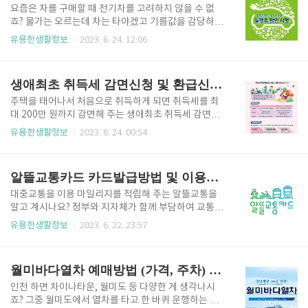
이 있는데요 고객번호조회를 위해서라도 회원가입은
요즘은 차를 구매할 때 전기차를 고려하지 않을 수 없
필수입니다. 선택사항 제외하고는 다작성해서 회원가
죠? 물가는 오르는데 차는 타야겠고 기름값을 감당하고
입을 진행해 주세요. 위와 같이 고객번호를 조회하세요.
잦은 정비에 생각보다 많은 비용이 지출이 나가죠... 그
유용한생활정보
2023. 6. 24. 12:06
조회하시면 아래에 주소 이름 등 정보들이 나와요. 만약
래서... 충전비도 저렴하고 정비도 별로 안 하면서 등록
내고객번호를 모르신다면 찾기로 검색하시면 되는데
비, 세금 등 다양한 혜택을 받을 수 있는 전기차를 많이
이때 만약 내가 고압아파트, 오피스텔등 관리사무소에
구매들 하시는데요! 이번에는 전기차를 구매하고 하이
생애최초 취득세 감면신청 및 환급신청 방법
서 일괄로 관리할 경우..
패스 등록하는 방법을 소개해드릴게요. 전가차 하이패
스 등록 전기차 하이패스 등록은 두 가지가 있어요. 하
주택을 태어나서 처음으로 취득하게 되면 취득세를 최
이패스 단말기 장착 시 차 구입 시 옵션으로 룸미러를
대 200만 원까지 감면해 주는 생애최초 취득세 감면을
선택하지 않고 개인적으로 하이패스 단말기를 구매하
아시나요? 어떤 경우에 이 혜택을 받을 수 있는지 정리
유용한생활정보
2023. 6. 24. 00:54
셨다면 온온라인에서도 등록이 가능합니다.. 전기차/수
해 드리고 최근 법 개정으로 어떻게 더 쉽게 감면받게
소차 할인 등록 ※ 차량번호 : 지역 표시가 없는 흰색 번
됐는지 알려드릴게요. 생애최초 취득세 감면신청 방법
호판이 부착된 차량은 전국으로 지정하세요. www.hip
위 파일을 다운로드하여 감면신청서를 작성하세요. 감
알뜰교통카드 카드발급방법 및 이용방법
ass.co.kr ..
면신청서, 무주택 가구 증명서, 매매계약서, 주민등록
등본을 준비하세요. 관할지역 시, 군, 구청에 방문하여
대중교통을 이용 마일리지를 적립해 주는 알뜰교통을
제출하세요. 생애최초 취득세 환급 신청방법 위 파일을
알고 계시나요? 정부와 지자체가 함께 부담하여 교통비
다운로드하여 경정 청구서를 작성하세요. 감면신청서
를 줄여주고 지구의 환경도 지키기 위해 만든 알뜰교통
유용한생활정보
2023. 6. 22. 23:57
와 경정청구서, 주민등록등본을 준비하세요. 관할지역
카드 어떻게 신청하고 어떻게 이용하는지에 대해 알려
시, 군, 구청에 방문하여 제출하세요. 취득세 감면 대상
드릴게요. 알뜰교통카드 카드발급방법 알뜰교통카드
생애 첫 주택 취득(본인 및 배우자 모두 주택 취득사실
알뜰교통카드 홈페이지 alcard.kr 위 사이트로 들어가
월미바다열차 예매방법 (가격, 주차) 알려드려요.
이 없는 무주택가구) 주택..
서 해당 카드들에 혜택들을 비교하고 신청하면되요 알
뜰교통카드 이용방법 가입방법 홈페이지 및 어플을 설
인천 하면 차이나타운, 월미도 등 다양한 게 생각나시
치하여 발급된 카드번호를 등록하세요. 홈페이지 가입
죠? 그중 월미도에서 열차를 타고 한 바퀴 운행하는 열