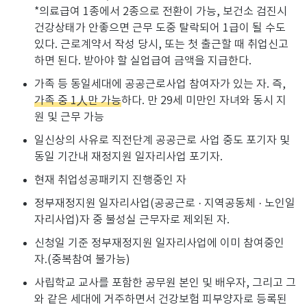
*의료급여
1
종에서
2
종으로 전환이 가능, 보건소 검진시
건강상태가 안좋으면 근무 도중 탈락되어
1
급이 될 수도
있다
.
근로계약서 작성 당시
,
또는 첫 출근할 때 취업신고
하면 된다
.
받아야 할 실업급여 금액을 지급한다
.
가족 등 동일세대에 공공근로사업 참여자가 있는 자. 즉,
가족 중 1人만 가능
하다. 만 29세 미만인 자녀와 동시 지
원 및 근무 가능
일신상의 사유로 직전단계 공공근로 사업 중도 포기자 및
동일 기간내 재정지원 일자리사업 포기자.
현재 취업성공패키지 진행중인 자
정부재정지원 일자리사업(공공근로 · 지역공동체 · 노인일
자리사업)자 중 불성실 근무자로 제외된 자.
신청일 기준 정부재정지원 일자리사업에 이미 참여중인
자.(중복참여 불가능)
사립학교 교사를 포함한 공무원 본인 및 배우자, 그리고 그
와 같은 세대에 거주하면서 건강보험 피부양자로 등록된