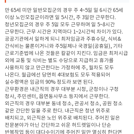
만
65
세 미만 일반모집군의 경우 주
4~5
일 일
6
시간
65
세
이상 노인모집군이라면 일
5
시간
,
주
3
일만 근무한다
.
청년모집군의 경우 주
5
일 모두 근무하며 일
5~8
시간
근무한다
.
근무 시간은 지역마다
1~2
시간씩 차이가 있다
.
공공기관에서 일하게 되니 최저임금과 주휴수당
,
식비
&
간식비는 물론이거니와 주
5
일제나 국경일
(
공휴일
),
기타
근로기준법에 나온 것들은 칼같이 지킨다
.
임금은 최저시급
외에 교통 및 식비는 별도 수당으로 지급하고 휴가를
사용하지 않고 만근한다는 가정하에 주
,
월차도 모두
나온다
.
월급에선 당연히
4
대보험도 모두 적용되어
실수령액은 임금의
90%
정도라 보면 된다
.
근무환경은 내근직의 경우 대부분 시청
,
군청이나 구청
청사
,
주민센터
,
읍면동사무소 등지에서 근무한다
.
외근직의 경우 대부분 동네 청소
,
관공서 청소
,
공원 청소
같은 간단한 일을 주로 한다
.
내근직은 청년 위주로
배치되고
,
외근직은 노인 위주로 배치된다
.
주어진 일은
전문분야가 아닌 간단하고 쉬운 허드렛일이나 단순
반복작업 등이 대다수이기에 주어진 일만 열심히 한다면