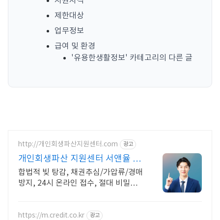
지원자격
제한대상
업무정보
급여 및 환경
'유용한생활정보' 카테고리의 다른 글
http://개인회생파산지원센터.com
광고
개인회생파산 지원센터 서앤율 빚
탕감 모든 부채 해결
합법적 빚 탕감, 채권추심/가압류/경매
방지, 24시 온라인 접수, 절대 비밀보
장
https://m.credit.co.kr
광고