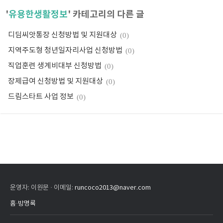
'
유용한생활정보
' 카테고리의 다른 글
디딤씨앗통장 신청방법 및 지원대상
(0)
지역주도형 청년일자리사업 신청방법
(0)
직업훈련 생계비대부 신청방법
(0)
장제급여 신청방법 및 지원대상
(0)
드림스타트 사업 정보
(0)
운영자: 이원문 · 이메일:
runcoco2013@naver.com
홈
·
방명록